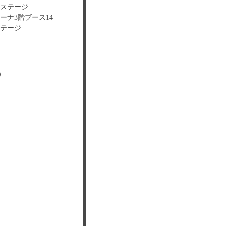
ンジステージ
アリーナ3階ブース14
イステージ
）