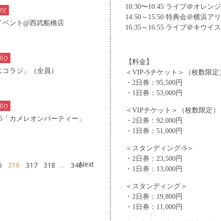
10:30〜10:45 ライブ＠オレ
nt
14:50～15:50 特典会＠横浜
ースイベント@西武船橋店
16:35～16:55 ライブ＠キウ
io
【料金】
生「ニコラジ」（全員）
＜VIP-Sチケット＞（枚数限定
・2日券：95,500円
・1日券：53,000円
io
＜VIPチケット＞（枚数限定）
NACK5「カメレオンパーティー」
・2日券：92,000円
・1日券：51,000円
＜スタンディング-S＞
・2日券：23,500円
Next
5
316
317
318
…
346
・1日券：13,000円
＜スタンディング＞
・2日券：19,800円
・1日券：11,000円