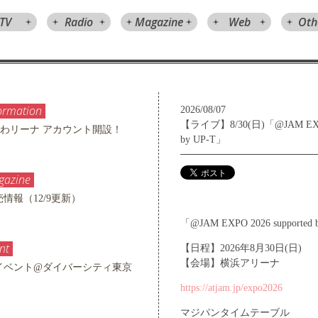
TV
Radio
Magazine
Web
Oth
ormation
2026/08/07
【ライブ】8/30(日)「@JAM EXPO 
」ひまわリーナ アカウント開設！
by UP-T」
gazine
売情報（12/9更新）
「@JAM EXPO 2026 supported
nt
【日程】2026年8月30日(日)
【会場】横浜アリーナ
リースイベント@ダイバーシティ東京
https://atjam.jp/expo2026
マジパンタイムテーブル