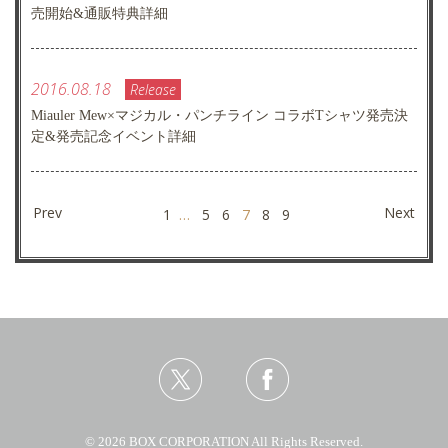
売開始&通販特典詳細
2016.08.18
Release
Miauler Mew×マジカル・パンチライン コラボTシャツ発売決
定&発売記念イベント詳細
Prev
Next
1
…
5
6
7
8
9
© 2026 BOX CORPORATION All Rights Reserved.