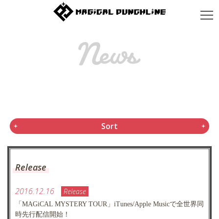
Sort
Release
2016.12.16
Release
「MAGiCAL MYSTERY TOUR」iTunes/Apple Musicで全世界同
時先行配信開始！