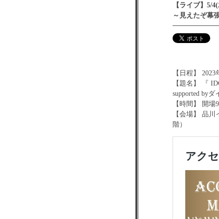
【ライブ】5/4(
～見えたぞ幕
【日程】 2023
【題名】 『 ID
supported
【時間】 開場9:3
【会場】 品川イ
階）