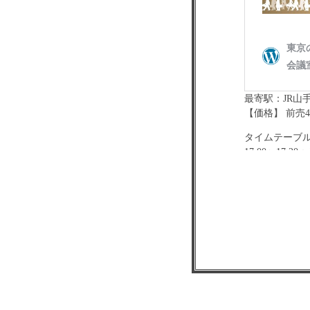
最寄駅：JR山
【価格】 前売4
タイムテーブ
17:00〜17:2
17:25〜18:
特典会参加方
ライブ当日、
ご購入金額1,
【物販につい
17:25に対
※ご購入は現
ません。
※全て数に限