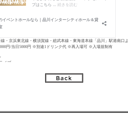
手線・京浜東北線・横須賀線・総武本線・東海道本線「品川」駅港南口よ
000円/当日5000円 ※別途1ドリンク代 ※再入場可 ※入場規制有
ル
0：ライブ
25：物販&特典会
法】
会場にて対象商品をご購入のお客様を対象に、特典会を行います。
000円につき1枚、特典券をお渡し致します。
て】
象商品の販売を行います。
金のみとなります。クレジットカード、電子マネー、各種ポイントカー
りがございます。予めご了承ください。