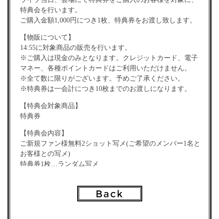
特典会を行います。
ご購入金額1,000円につき1枚、特典券をお渡し致します。
【物販について】
14:55に対象商品の販売を行います。
※ご購入は現金のみとなります。クレジットカード、電子
マネー、各種ポイントカードはご利用いただけません。
※全て数に限りがございます。予めご了承ください。
※特典券は一会計につき10枚までのお渡しになります。
【特典会対象商品】
特典券
【特典会内容】
ご新規ファン様無料2ショット写メ(ご希望のメンバー1名と
お客様との写メ)
特典券1枚…ランダム写メ
特典券2枚…2ショットチェキor写メ
特典券3枚…2ショットチェキサイン（宛名・日付）※撮影
後1分トーク
※ご新規ファン様無料2ショット撮影の参加方法は当日会場