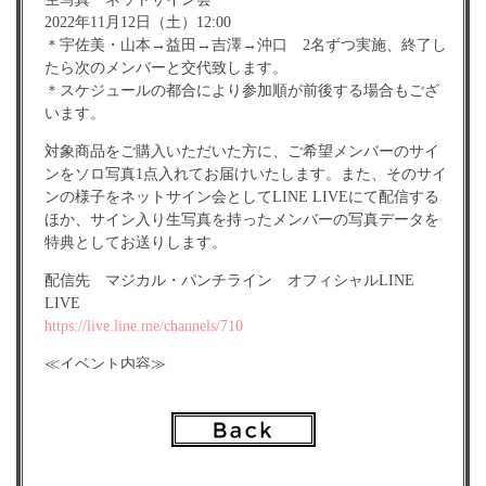
2022年11月12日（土）12:00
＊宇佐美・山本→益田→吉澤→沖口 2名ずつ実施、終了し
たら次のメンバーと交代致します。
＊スケジュールの都合により参加順が前後する場合もござ
います。
対象商品をご購入いただいた方に、ご希望メンバーのサイ
ンをソロ写真1点入れてお届けいたします。また、そのサイ
ンの様子をネットサイン会としてLINE LIVEにて配信する
ほか、サイン入り生写真を持ったメンバーの写真データを
特典としてお送りします。
配信先 マジカル・パンチライン オフィシャルLINE
LIVE
https://live.line.me/channels/710
≪イベント内容≫
ネット配信サイン会
≪対象商品≫
沖口優奈撮影「ハロウィン2022」生写真 2セット（全24種
より6枚入り×2） 税込み￥2,000