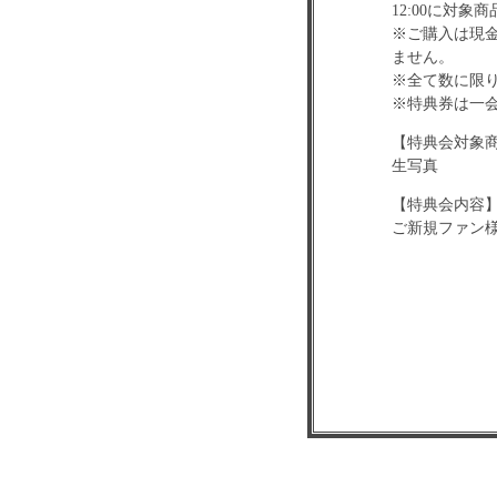
12:00に対
※ご購入は現
ません。
※全て数に限
※特典券は一会
【特典会対象
生写真
【特典会内容
ご新規ファン様
特典券1枚…2
特典券2枚…2
特典券3枚…グ
※ご新規ファ
※遮蔽物をは
ります）
※チェキは撮
※ランダム写
※サインはお
は変えられま