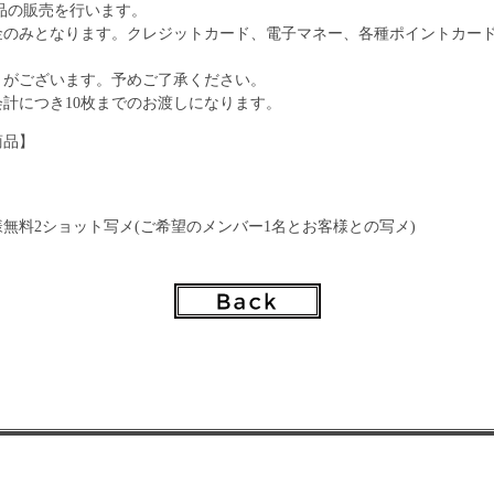
象商品の販売を行います。
金のみとなります。クレジットカード、電子マネー、各種ポイントカー
りがございます。予めご了承ください。
計につき10枚までのお渡しになります。
商品】
】
無料2ショット写メ(ご希望のメンバー1名とお客様との写メ)
ショットチェキor写メ
ショットチェキサイン（宛名・日付）※撮影後1分トーク
ループショットチェキor写メ（撮影後1分トーク付き）
ン様無料2ショット撮影の参加方法は当日会場物販エリアでご案内致しま
さんでの撮影やトークとなります。（メンバーはフェイスガードまたは
影後スタッフよりお渡し致します。
メは感染症対策のためスタッフが抽選させて頂きます。
客様の私物1点にメンバー全員分のサインを入れます。メンバーごとにサ
せん。サインを記載するペンはこちらで準備したものに限らせていただ