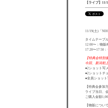
【ライブ】11/1
11/19(土)「N
タイムテーブ
12:00〜：物
17:20〜17:5
【特典会特別
今回、新潟初
●2ショット写メo
●2ショットチェ
●全員ショット写
【特典会参加
ライブ当日、
ご購入金額1,
【物販につい