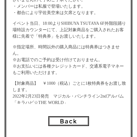
・メンバーは私服で登場いたします。
・都合により宇佐美空来は欠席となります。
イベント当日、18:00よりSHIBUYA TSUTAYA 6F外階段踊り
場特設カウンターにて、上記対象商品をご購入されたお客
様に先着で「特典券」をお渡しいたします。
※指定場所、時間以外の購入商品には特典券はつきませ
ん。
※お電話でのご予約は受け付けておりません。
※お支払いには各種クレジットカード、交通系電子マネー
もご利用いただけます。
【対象商品】 ￥1000（税込）ごとに1枚特典券をお渡し致
します。
2022年2月23日発売 マジカル・パンチライン2ndアルバム
「キラハピ☆THE WORLD」
＜初回限定盤＞CD＋BD MUCD‐8162/3 ￥5000（￥4545
＋税）
＜通常盤＞CD MUCD‐1479 ￥2000（￥1818＋税）
【特典会内容】