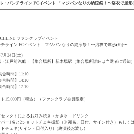
マジカル・パンチライン FCイベント 「マジパンなりの納涼祭！〜浴衣で屋形(
UNCHLiNE ファンクラブイベント
チライン FCイベント マジパンなりの納涼祭！〜浴衣で屋形(船)〜
7月24日(土)
場・江戸前汽船→【集合場所】新木場駅（集合場所詳細は当選者に通知
制
集合時間】11:10
集合時間】14:10
集合時間】17:10
ト15,000円（税込）（ファンクラブ会員限定）
材セレクトによるお好み焼き＋かき氷＋ドリンク
バー1名と2ショットチェキ撮影（※宛名、日付、サイン付き）もしくは
ドチェキ(サイン・日付入り)（終演後お渡し）