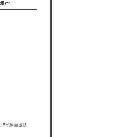
船)〜」
）
15秒動画撮影