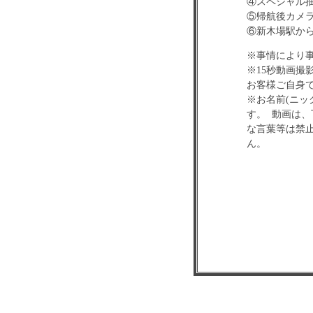
④スペシャル
⑤帰航後カメラ
⑥新木場駅か
※事情により
※15秒動画撮
お客様ご自身
※お名前(ニ
す。 動画は
な言葉等は禁
ん。
※自撮りによる
※お客様のご
【イベントに
・台風などの
場合には欠航
ご連絡をいた
・メンバーは
・お客様は新
※各部指定の
・各部乗船時間