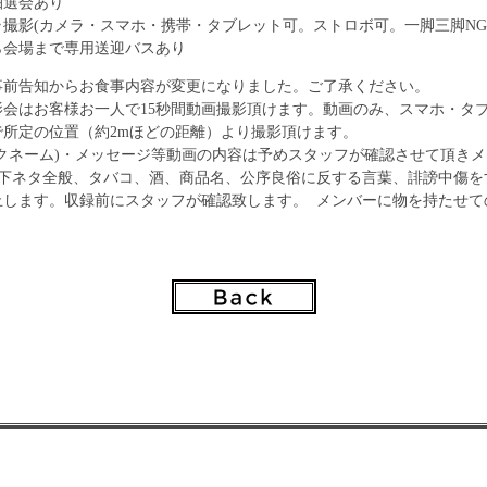
抽選会あり
撮影(カメラ・スマホ・携帯・タブレット可。ストロボ可。一脚三脚NG
ら会場まで専用送迎バスあり
事前告知からお食事内容が変更になりました。ご了承ください。
影会はお客様お一人で15秒間動画撮影頂けます。動画のみ、スマホ・タ
で所定の位置（約2mほどの距離）より撮影頂けます。
ックネーム)・メッセージ等動画の内容は予めスタッフが確認させて頂き
、下ネタ全般、タバコ、酒、商品名、公序良俗に反する言葉、誹謗中傷を
止します。収録前にスタッフが確認致します。 メンバーに物を持たせて
2ショット撮影はNGとなります。
自身で撮影致します。
関する注意事項】
暴風雨で安全面に支障が出ると判断した場合や、船が故障した
になるケースがございます。その際はお客様へ随時、欠航の
します。
フェイスシールドまたはマスクの着用となります。
木場駅から専用の送迎バスでご移動頂きます。
集合時間と場所に余裕を持ってお集まりください。
は90分弱を予定しております。