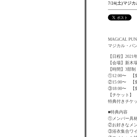
7/24(土)
MAGiCAL P
マジカル・パン
【日程】2021年
【会場】新木
【時間】3部
①12:00〜 【
②15:00〜 【
③18:00〜 【
【チケット】
特典付きチケッ
■特典内容
①メンバー具
②お好きなメン
③浴衣集合ワイ