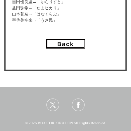
吉田優良里→「ゆらりすと」
益田珠希→「たまヒカリ」
山本花奈→「はなくらぶ」
宇佐美空来→「うさ民」
© 2026 BOX CORPORATION All Rights Reserved.