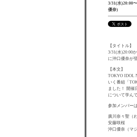
3/31(水)20
優奈)
【タイトル】
3/31(水)20
に沖口優奈が
【本文】
TOKYO I
いく番組「TOK
ました！ 開
について学んで
参加メンバー
廣川奈々聖（
安藤咲桜
沖口優奈（マ