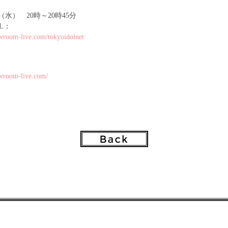
（水） 20時～20時45分
L：
wroom-live.com/tokyoidolnet
】
wroom-live.com/