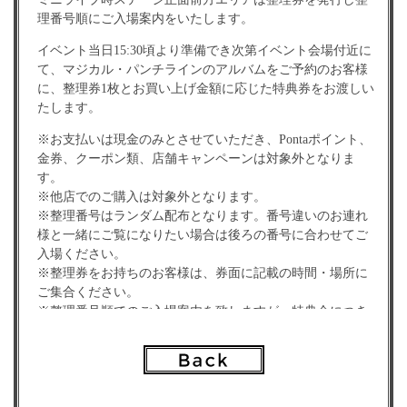
理番号順にご入場案内をいたします。
イベント当日15:30頃より準備でき次第イベント会場付近に
て、マジカル・パンチラインのアルバムをご予約のお客様
に、整理券1枚とお買い上げ金額に応じた特典券をお渡しい
たします。
※お支払いは現金のみとさせていただき、Pontaポイント、
金券、クーポン類、店舗キャンペーンは対象外となりま
す。
※他店でのご購入は対象外となります。
※整理番号はランダム配布となります。番号違いのお連れ
様と一緒にご覧になりたい場合は後ろの番号に合わせてご
入場ください。
※整理券をお持ちのお客様は、券面に記載の時間・場所に
ご集合ください。
※整理番号順でのご入場案内を致しますが、特典会につき
ましてはスタッフの誘導に従っていただきますようお願い
致します。
＜対象商品＞お会計税込￥1,000ごとに特典会参加券1枚お
渡し致します。