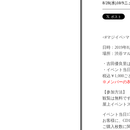
8/28(水)1
<#マジイベ>
日時：2019年8月
場所：渋谷マ
・吉田優良里は
・イベント当日
税込￥1,00
※メンバーの
【参加方法】
観覧は無料で
屋上イベント
イベント当日1
お客様に、CD
ご購入枚数に関