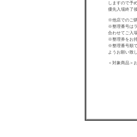
しますので予
優先入場終了
※他店でのご
※整理番号は
合わせてご入
※整理券をお
※整理番号順
ようお願い致
＜対象商品＞お
10月9日発売
■通常盤A（CD
新曲A＋新曲B
■通常盤B（CD
新曲A＋新曲
■通常盤C（CD
新曲A＋新曲D
【特典会】
◆特典会参加券
◆特典会参加券