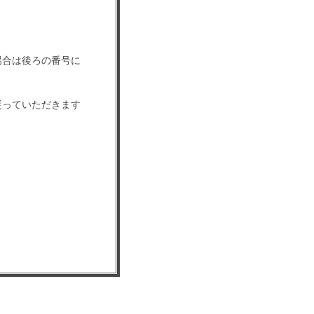
場合は後ろの番号に
従っていただきます
影会です）