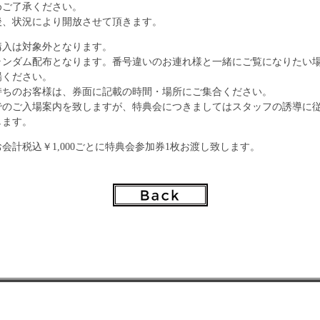
めご了承ください。
後、状況により開放させて頂きます。
購入は対象外となります。
ランダム配布となります。番号違いのお連れ様と一緒にご覧になりたい
場ください。
持ちのお客様は、券面に記載の時間・場所にご集合ください。
でのご入場案内を致しますが、特典会につきましてはスタッフの誘導に
します。
会計税込￥1,000ごとに特典会参加券1枚お渡し致します。
ニューシングル「タイトル未定」
）：MUCD-5360／税込み￥1,000 ※全4曲収録
＋「Melty Kiss」ライブ音源＋「マジ☆マジ☆ランデブー」ライブ音源
）：MUCD-5361／税込み￥1,000※全4曲収録
C＋「今日がまだ蒼くても」ライブ音源＋「ハルイロ」ライブ音源
）：MUCD-5362／税込み￥1,000※全4曲収録
＋「ONE」ライブ音源＋「ぱーりないと！！」ライブ音源
(パピルス)1枚：メンバー全員と一斉握手会
(パピルス)2枚：ランダムチェキ（クジで当たったメンバー1名との撮