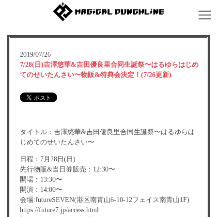
2019/07/26
7/28(日)吉澤悠華&吉田優良里合同生誕祭〜はるゆらはじめ
てのせいたんさい〜物販&特典会決定！(7/26更新)
タイトル：吉澤悠華&吉田優良里合同生誕祭〜はるゆらは
じめてのせいたんさい〜
日程：7月28日(日)
先行物販&当日券販売：12:30〜
開場：13:30〜
開演：14:00〜
会場:futureSEVEN(港区南青山6-10-12フェイス南青山1F)
https://future7.jp/access.html