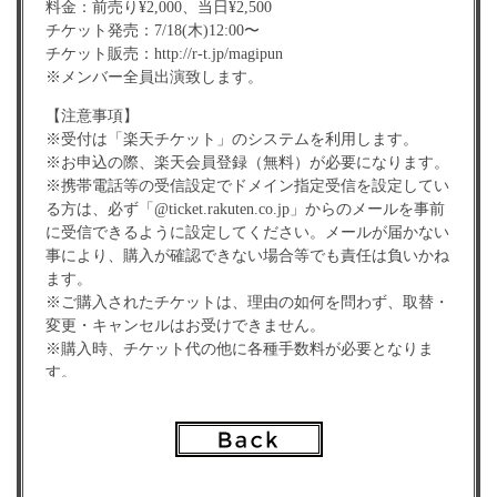
料金：前売り¥2,000、当日¥2,500
チケット発売：7/18(木)12:00〜
チケット販売：http://r-t.jp/magipun
※メンバー全員出演致します。
【注意事項】
※受付は「楽天チケット」のシステムを利用します。
※お申込の際、楽天会員登録（無料）が必要になります。
※携帯電話等の受信設定でドメイン指定受信を設定してい
る方は、必ず「@ticket.rakuten.co.jp」からのメールを事前
に受信できるように設定してください。メールが届かない
事により、購入が確認できない場合等でも責任は負いかね
ます。
※ご購入されたチケットは、理由の如何を問わず、取替・
変更・キャンセルはお受けできません。
※購入時、チケット代の他に各種手数料が必要となりま
す。
※チケットはお近くのファミリーマートにて発券となりま
す。
※チケットは予定枚数がなくなり次第販売終了となりま
す。