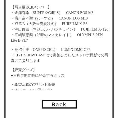
【写真展参加メンバー】
・金澤有希（SUPER☆GiRLS） CANON EOS M3
・廣川奈々聖（わーすた） CANON EOS M10
・YUNA（大阪☆春夏秋冬） FUJIFILM X-E3
・沖口優奈（マジカル・パンチライン） FUJIFILM X-T20
・江嶋綾恵梨（26時のマスカレイド） OLYMPUS PEN
Lite E-PL7
・鹿沼亜美（ONEPIXCEL） LUMIX DMC-GF7
※LIVE SHOW CASEにて実施しましたストロボ撮影での写
真にて参加します
【販売グッズ】
●写真展開催時に発売するグッズ
・希望写真のプリント販売
A3サイズ：5000円（+税）
A4サイズ：2500円（+税）
※メンバーのサインを入れてお届けします（7月末日予定）
※A4サイズ以上で展示中の写真が対象となります
・メンバーの生写真