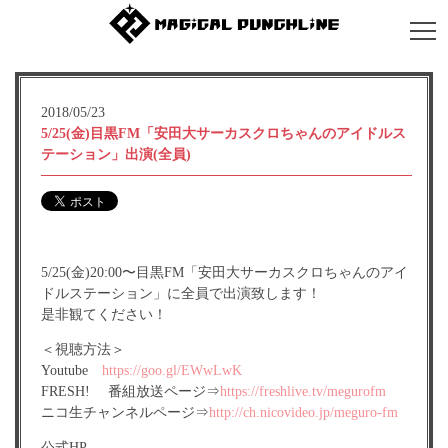
2018/05/23
5/25(金)目黒FM「安田大サーカスクロちゃんのアイドルス
テーション」出演(全員)
5/25(金)20:00〜目黒FM「安田大サーカスクロちゃんのアイ
ドルステーション」に全員で出演致します！
是非観てください！
＜視聴方法＞
Youtube
https://goo.gl/EWwLwK
FRESH! 番組放送ページ⇒
https://freshlive.tv/megurofm
ニコ生チャンネルページ⇒
http://ch.nicovideo.jp/meguro-fm
公式HP