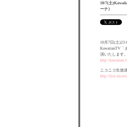
10/7(土)K
ーナ）
10月7日(土)23:
Kawaiia
演いたします
http://kawaiian.
ニコニコ生放
http://live.nico