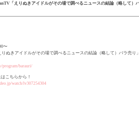
awaiianTV「えりぬきアイドルがその場で調べるニュースの結論（略して）
00〜
nTV「えりぬきアイドルがその場で調べるニュースの結論（略して）バラ売り」
。
tv/program/barauri/
送はこちらから！
video.jp/watch/lv307254304