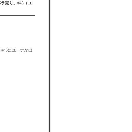
バラ売り」#45（ユ
#45にユーナが出