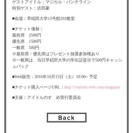
ゲストアイドル：マジカル・パンチライン
特別ゲスト：吉田豪
■会場：早稲田大学15号館203教室
■チケット価格：
最前席 2500円
優先席 1500円
一般席 500円
※最前席・優先席はプレゼント抽選参加権あり
※一般席は、当日早稲田大学の学生証提示で500円キャッシ
ュバック
■Web販売：2016年10月15日（土）10:00~ 予定
■チケット購入ページURL：
http://confetti-web.com/magipun
■主催：アイドルのすゝめ実行委員会
お問い合わせ：idolnosusume.info@gmail.com
■注意事項：
※本イベントは、トークショー企画となります。
※入場は、ブロックごとに当日お並びいただいた順でのご
案内となります。