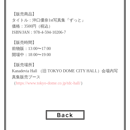
【販売商品】
タイトル：沖口優奈1st写真集『ずっと』
価格：3500円（税込）
ISBN/JAN：978-4-594-10206-7
【販売時間】
前物販：13:00〜17:00
開場中：18:00〜19:00
【販売場所】
Kanadevia Hall （旧 TOKYO DOME CITY HALL）会場内写
真集販売ブース
（
https://www.tokyo-dome.co.jp/tdc-hall/
）
【購入特典】
＜1冊券＞
・メンバーランダムコメントペーパー付
＜3冊券＞