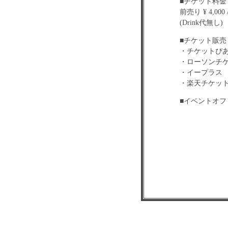
■チケット料金
前売り ¥ 4,000 
(Drink代無し)
■チケット販売 
・チケットぴあ 0
・ローソンチケット
・イープラ
・楽天チケ
■イベントオ
■お問い合わせ
OTODAMA 運営事
■注意事項
・荒天中止、
・要顔写真付身
・入場時リスト
チケット半券
・客席を含む
・4歳以上チケ
・その他、ご