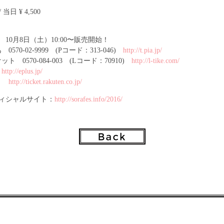
/ 当日 ¥ 4,500
10月8日（土）10:00〜販売開始！
570-02-9999 (Pコード：313-046)
http://t.pia.jp/
 0570-084-003 (Lコード：70910)
http://l-tike.com/
ス
http://eplus.jp/
ット
http://ticket.rakuten.co.jp/
フィシャルサイト：
http://sorafes.info/2016/
先
務局(平日10:00～19:00) 03-6871-7685
雨天決行
分証明書/迷惑・危険行為一切禁止/整理番号順入場
バンド引換/リストバンド着用時の再入場可/チケット・リストバンドの
切り離し無効・入場不可
会場の映像・写真が公開されることがあります。予めご理解の上、ご来
ット必要
来場前にイベントHPにて注意事項を御覧くださいますようお願いします