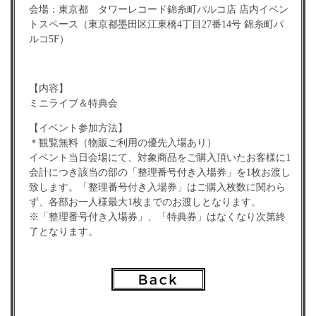
会場：東京都 タワーレコード錦糸町パルコ店 店内イベン
トスペース（東京都墨田区江東橋4丁目27番14号 錦糸町パ
ルコ5F）
【内容】
ミニライブ＆特典会
【イベント参加方法】
＊観覧無料（物販ご利用の優先入場あり）
イベント当日会場にて、対象商品をご購入頂いたお客様に1
会計につき該当の部の「整理番号付き入場券」を1枚お渡し
致します。「整理番号付き入場券」はご購入枚数に関わら
ず、各部お一人様最大1枚までのお渡しとなります。
※「整理番号付き入場券」、「特典券」はなくなり次第終
了となります。
※「整理番号付き入場券」は、集合/入場時間になった時点
で、まだ余剰がある場合でも、配券を終了させて頂き「特
典券」のみの配布とさせて頂きます。
※「整理番号付き入場券」の整理番号はランダムで配布致
します。