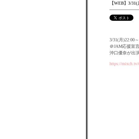
【WEB】3/31
3/31(月)22:0
＠JAM応援宣言
沖口優奈が出
https://mixch.tv