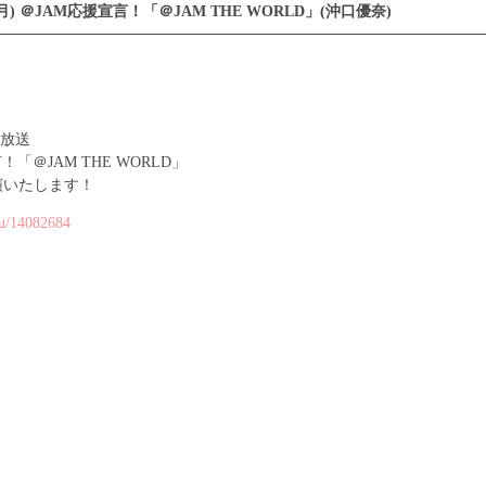
(月) ＠JAM応援宣言！「＠JAM THE WORLD」(沖口優奈)
0～放送
！「＠JAM THE WORLD」
演いたします！
/u/14082684