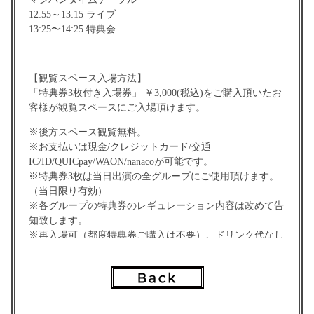
12:55～13:15 ライブ
13:25〜14:25 特典会
【観覧スペース入場方法】
「特典券3枚付き入場券」 ￥3,000(税込)をご購入頂いたお
客様が観覧スペースにご入場頂けます。
※後方スペース観覧無料。
※お支払いは現金/クレジットカード/交通
IC/ID/QUICpay/WAON/nanacoが可能です。
※特典券3枚は当日出演の全グループにご使用頂けます。
（当日限り有効）
※各グループの特典券のレギュレーション内容は改めて告
知致します。
※再入場可（都度特典券ご購入は不要）。ドリンク代なし
※出演者変更・キャンセル、またはタイムテーブル変更に
伴う返金はございません。
【事前予約について】
TIGETサイトから事前予約をお願い致します。「特典券付
き入場券」のお支払いは当日会場でお願い致します。 ※