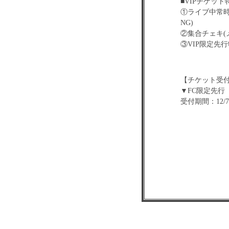
■VIPチケッ
①ライブ中常
NG)
②集合チェキ(
③VIP限定先行
【チケット受
▼FC限定先行
受付期間：12/7(土
▼一般発売：12/1
https://ticket.ra
【物販につい
・益田珠希生誕生
・山本花奈生誕生
【特典会参加
ライブ当日、
ご購入金額1,