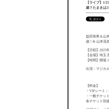
【ライブ】1/
歳？たまきは2
益田珠希＆山本
歳！& 山本花奈
【日程】2025年
【会場】埼玉 西
【時間】開場 14:
出演：マジカ
【料金】
・VIPシート：
・一般チケット：
各チケット別途+