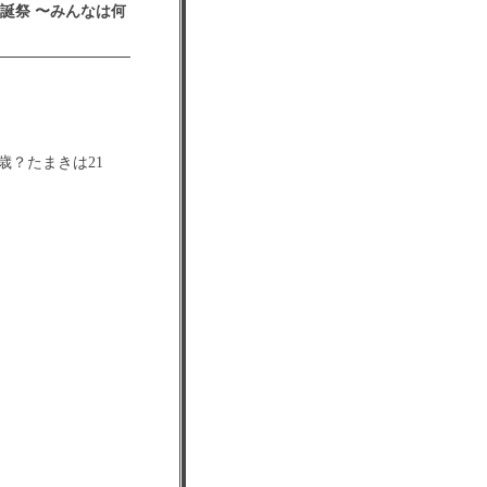
生誕祭 〜みんなは何
歳？たまきは21