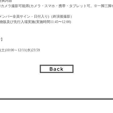
ト特典内容
時カメラ撮影可能席(カメラ・スマホ・携帯・タブレット可。※一脚三脚
メンバー全員サイン・日付入り)（終演後撮影）
物販及び先行入場実施(実施時間11:45〜12:00)
付】
)10:00～12/11(水)23:59
7(火)18:00～
kuten.co.jp/music/jpop/idle/rtdumty/
て】
写真(5枚1セット)：¥1,000
写真(5枚1セット)：¥1,000
方法】
会場にて対象商品をご購入のお客様を対象に、特典会を行います。
000円につき1枚、特典券をお渡し致します。