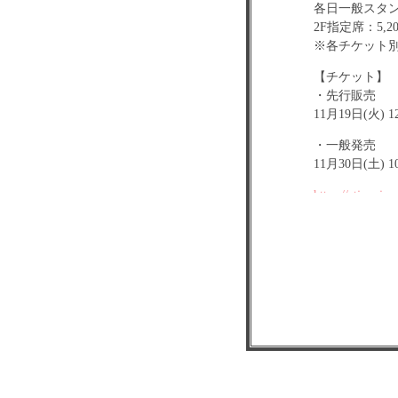
各日一般スタン
2F指定席：5
※各チケット
【チケット】
・先行販売
11月19日(火) 1
・一般発売
11月30日(土)
https://atjam.jp
主催：初夢ラ
企画・協力：@
制作：ライブ