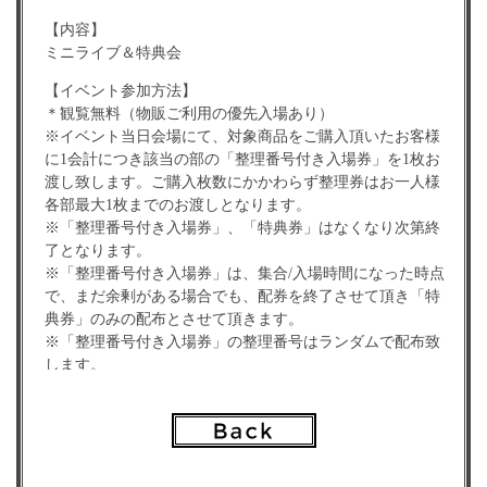
【内容】
ミニライブ＆特典会
【イベント参加方法】
＊観覧無料（物販ご利用の優先入場あり）
※イベント当日会場にて、対象商品をご購入頂いたお客様
に1会計につき該当の部の「整理番号付き入場券」を1枚お
渡し致します。ご購入枚数にかかわらず整理券はお一人様
各部最大1枚までのお渡しとなります。
※「整理番号付き入場券」、「特典券」はなくなり次第終
了となります。
※「整理番号付き入場券」は、集合/入場時間になった時点
で、まだ余剰がある場合でも、配券を終了させて頂き「特
典券」のみの配布とさせて頂きます。
※「整理番号付き入場券」の整理番号はランダムで配布致
します。
※集合時間に遅れた場合は、整理番号が無効となり、最後
尾のご入場になる場合がございます。
※ご入場の際、先にご入場されたお客様は、後から来られ
るお客様分の場所取りは一切禁止とします。ご自身がお持
ちになった荷物が場所取りになっていると運営スタッフが